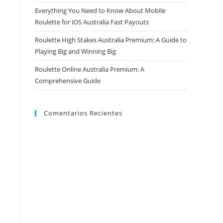
Everything You Need to Know About Mobile
Roulette for iOS Australia Fast Payouts
Roulette High Stakes Australia Premium: A Guide to
Playing Big and Winning Big
Roulette Online Australia Premium: A
Comprehensive Guide
Comentarios Recientes