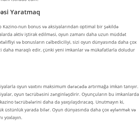
bəsi Yaratmaq
Kazino-nun bonus və aksiyalarından optimal bir şəkildə
yalarda aktiv iştirak edilməsi, oyun zamanı daha uzun müddət
əlifliyi və bonusların cəlbediciliyi, sizi oyun dünyasında daha çox
i daha maraqlı edir, çünki yeni imkanlar və mükafatlarla doludur
siyalarla oyun vaxtını maksimum dərəcədə artırmağa imkan tanıyır.
iyalar, oyun təcrübəsini zənginləşdirir. Oyunçuların bu imkanlard
kazino təcrübələrini daha da yaxşılaşdıracaq. Unutmayın ki,
böyük üstünlük yarada bilər. Oyun dünyasında daha çox əylənmək və
ı yoxlayın.