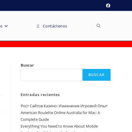
Alternar
os
Contáctenos
búsqueda
Buscar
BUSCAR
de
Entradas recientes
Рост Сайтов Казино: Изменение Игровой Опыт
American Roulette Online Australia for Mac: A
la
Complete Guide
Everything You Need to Know About Mobile